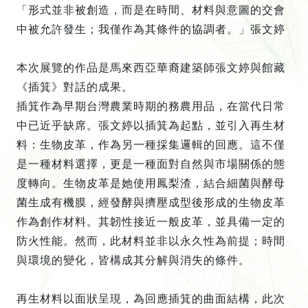
「形式並非被創造，而是在時間、材料與意圖的交會
中被允許發生；我僅作為其條件的協調者。」張文婷

本次展覽的作品是馬來西亞華裔建築師張文婷與館藏
《插箕》對話的成果。

插箕作為早期台灣農業時期的務農用品，在當代日常
中已近乎缺席。張文婷以插箕為起點，並引入再生材
料：生物皮革，作為另一種採集邏輯的回應。這不僅
是一種材料選擇，更是一種面對自然與市場關係的態
度轉向。生物皮革是她使用鳳梨渣，結合細菌與酵母
菌生成有機膜，經發酵與擠壓成型後形成的生物皮革
作為創作材料。其韌性接近一般皮革，並具備一定的
防火性能。然而，此材料並非以永久性為前提；時間
與環境的變化，皆構成其分解與消失的條件。

再生材料以面狀呈現，為回應插箕的曲面結構，此次