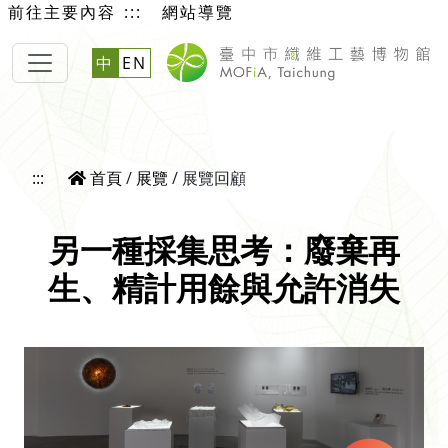
前往主要內容
:::
網站導覽
中
EN
:::
首頁
/
展覽
/ 展覽回顧
另一種採集思考：廢棄再
生、精計用餘與允許消失