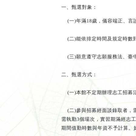
一、甄選對象：
(一)
年滿
18
歲，儀容端正、言
(二)
能依排定時間及規定時數
(三)
願意遵守志願服務法、臺
二、甄選方式
：
(一)
本館不定期辦理志工招募
(二)
參與招募經面談錄取者，
需執勤
3
個場次，實習期滿經
志
期間值勤時數與年資不予計算。