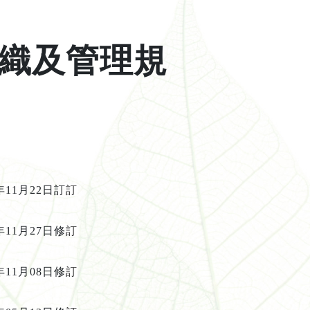
織及管理規
年
11
月
22
日訂
訂
年
11
月
27
日修
訂
年
11
月
08
日修
訂