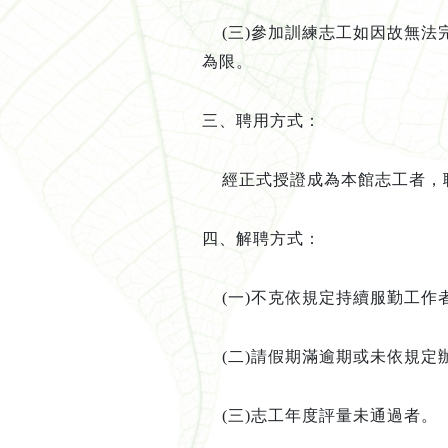
(三)
參加訓練志工如因故無法
為限。
三、聘用方式：
經正式授證成為本館志工者，
四、解聘方式
：
(
一
)
不克依規定持續服勤工作
(
二
)
請假期滿逾期或未依規定
(
三
)
志工年度評量未通過者。