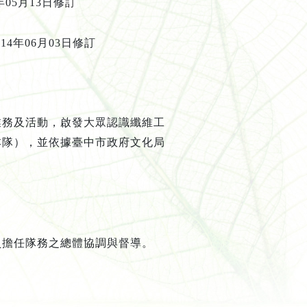
年
05
月
13
日修
訂
114
年
06
月
03
日修訂
業務及活動，啟發大眾認識纖維工
本隊），並依據臺中市政府文化局
員擔任隊務之總體協調與督導。