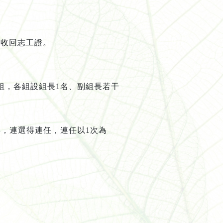
並收回志工證。
組，各組設組長
1
名、副組長若干
年，連選得連任，連任以
1
次為