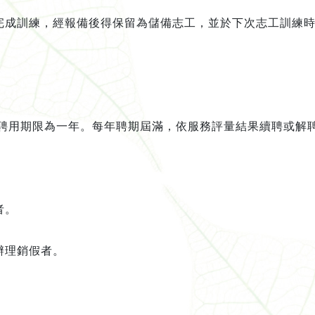
完成訓練，經報備後得保留為儲備志工，並於下次志工訓練
聘用期限為一年。每年聘期屆滿，依服
務評量結果續聘或解
者。
辦理銷假者。