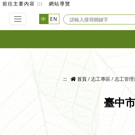
前往主要內容
:::
網站導覽
中
EN
:::
首頁
/ 志工專區
/ 志工管
臺中