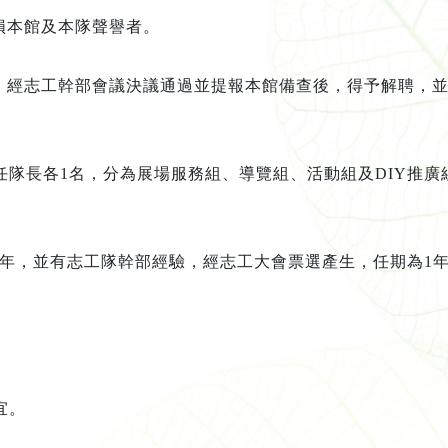
損本館及本隊聲譽者。
，
經
志工
幹部會議決議通過並提報本館備
查後，得予
解聘，
任隊長各
1
名，分為展場服務組、導覽組、活動組及
DIY
推廣
年，並有志工隊幹部經驗，經志工大會票選產生，任期為
1
宜。